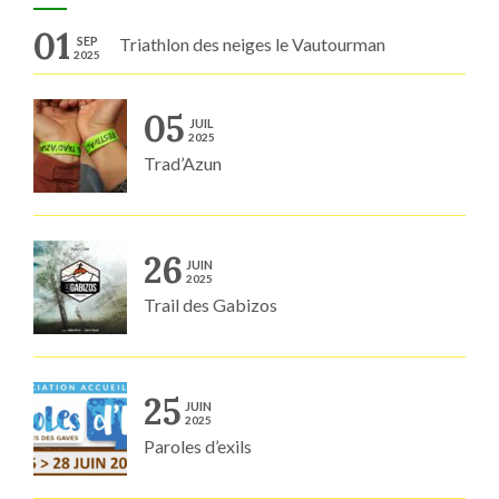
01
SEP
Triathlon des neiges le Vautourman
2025
05
JUIL
2025
Trad’Azun
26
JUIN
2025
Trail des Gabizos
25
JUIN
2025
Paroles d’exils