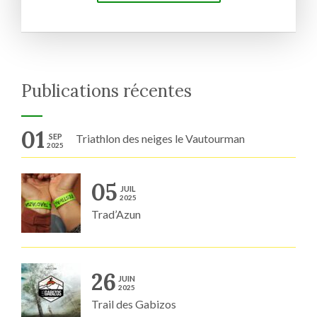
Publications récentes
01
SEP
Triathlon des neiges le Vautourman
2025
05
JUIL
2025
Trad’Azun
26
JUIN
2025
Trail des Gabizos