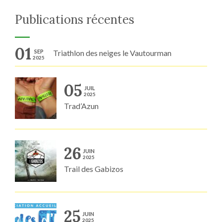
Publications récentes
01
SEP
Triathlon des neiges le Vautourman
2025
05
JUIL
2025
Trad’Azun
26
JUIN
2025
Trail des Gabizos
25
JUIN
2025