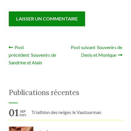
Post
Post suivant Souvenirs de
Navigation de l’article
précédent Souvenirs de
Denis et Monique
Sandrine et Alain
Publications récentes
01
SEP
Triathlon des neiges le Vautourman
2025