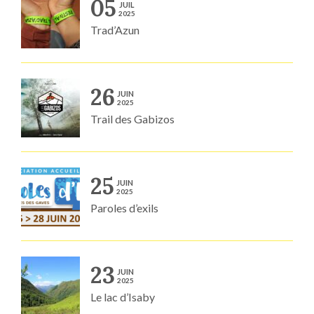
05
JUIL
2025
Trad’Azun
26
JUIN
2025
Trail des Gabizos
25
JUIN
2025
Paroles d’exils
23
JUIN
2025
Le lac d’Isaby