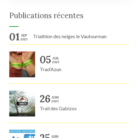
Publications récentes
01
SEP
Triathlon des neiges le Vautourman
2025
05
JUIL
2025
Trad’Azun
26
JUIN
2025
Trail des Gabizos
25
JUIN