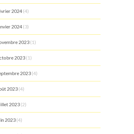
évrier 2024
(4)
anvier 2024
(3)
ovembre 2023
(1)
ctobre 2023
(1)
eptembre 2023
(4)
oût 2023
(4)
uillet 2023
(2)
uin 2023
(4)