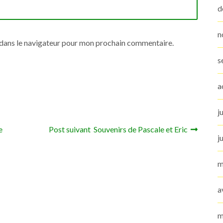
d
n
 dans le navigateur pour mon prochain commentaire.
s
a
j
e
Post suivant Souvenirs de Pascale et Eric
j
m
a
m