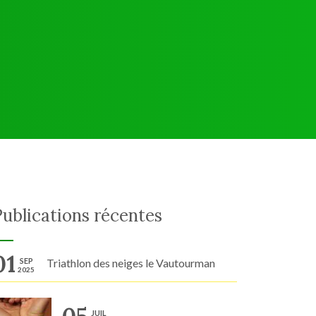
Publications récentes
01
SEP
Triathlon des neiges le Vautourman
2025
JUIL