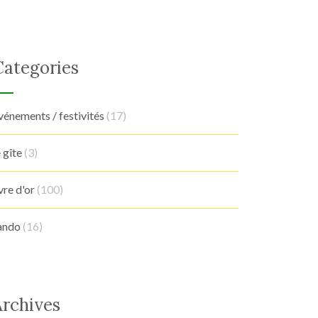
Categories
vénements / festivités
(17)
e gîte
(3)
ivre d'or
(100)
ando
(16)
Archives