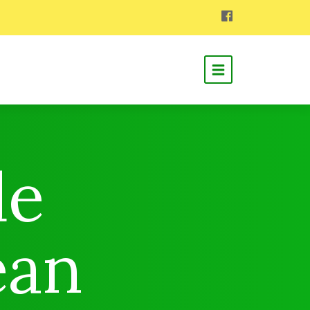
de
ean