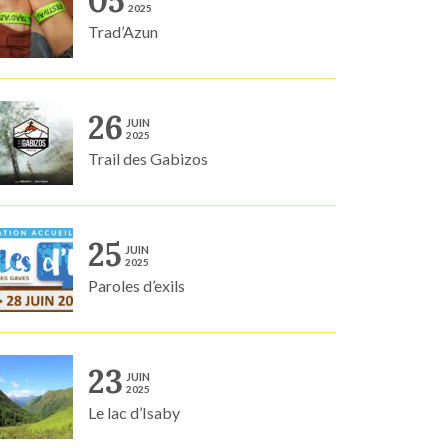
05
2025
Trad’Azun
26
JUIN
2025
Trail des Gabizos
25
JUIN
2025
Paroles d’exils
23
JUIN
2025
Le lac d’Isaby