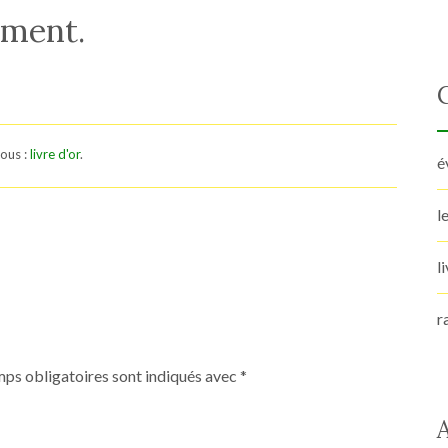
ement.
sous :
livre d'or
.
é
l
l
r
ps obligatoires sont indiqués avec
*