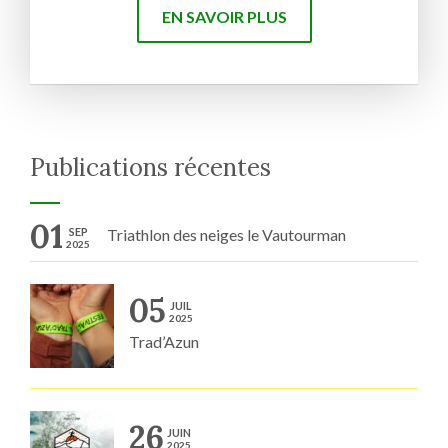
EN SAVOIR PLUS
Publications récentes
01
SEP
Triathlon des neiges le Vautourman
2025
05
JUIL
2025
Trad’Azun
26
JUIN
2025