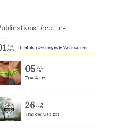
Publications récentes
01
SEP
Triathlon des neiges le Vautourman
2025
05
JUIL
2025
Trad’Azun
26
JUIN
2025
Trail des Gabizos