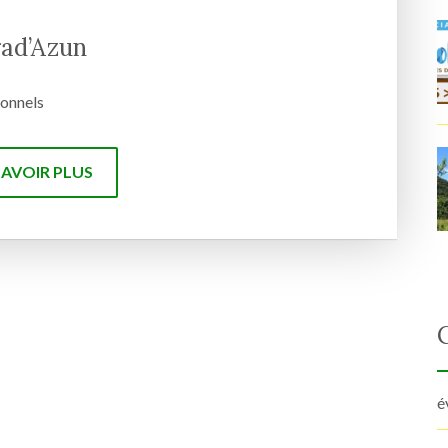
ad’Azun
ionnels
SAVOIR PLUS
é