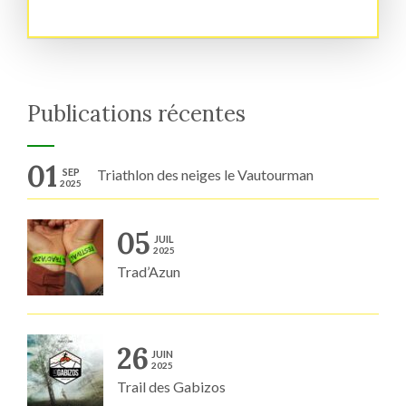
Publications récentes
01
SEP
Triathlon des neiges le Vautourman
2025
05
JUIL
2025
Trad’Azun
26
JUIN
2025
Trail des Gabizos