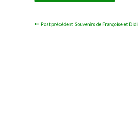
Post précédent Souvenirs de Françoise et Didi
Navigation de l’article