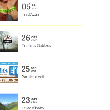
05
JUIL
2025
Trad’Azun
26
JUIN
2025
Trail des Gabizos
25
JUIN
2025
Paroles d’exils
23
JUIN
2025
Le lac d’Isaby