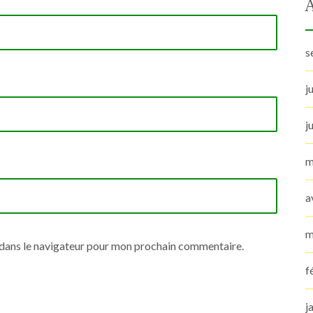
s
j
j
m
a
m
 dans le navigateur pour mon prochain commentaire.
f
j