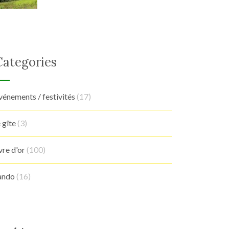
Categories
vénements / festivités
(17)
e gîte
(3)
ivre d'or
(100)
ando
(16)