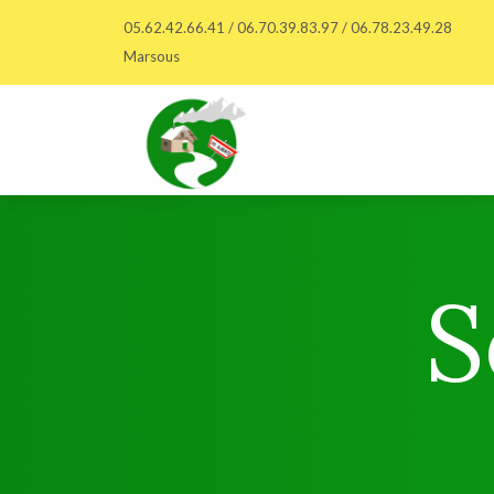
05.62.42.66.41 / 06.70.39.83.97 / 06.78.23.49.28
Marsous
S