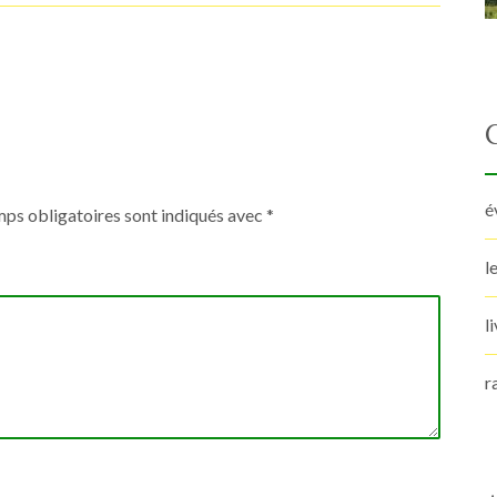
é
ps obligatoires sont indiqués avec
*
l
l
r