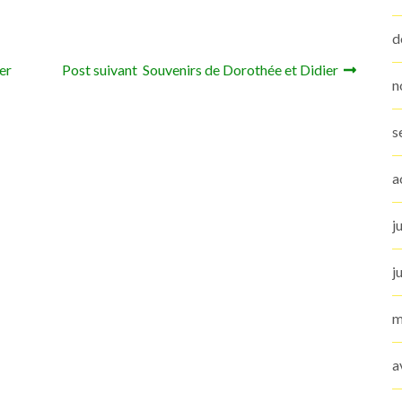
d
er
Post suivant Souvenirs de Dorothée et Didier
n
s
a
j
j
m
a