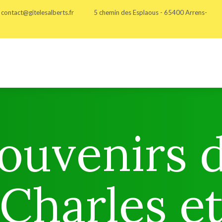
contact@gitelesalberts.fr
5 chemin des Esplaous - 65400 Arrens-
ouvenirs 
Charles e