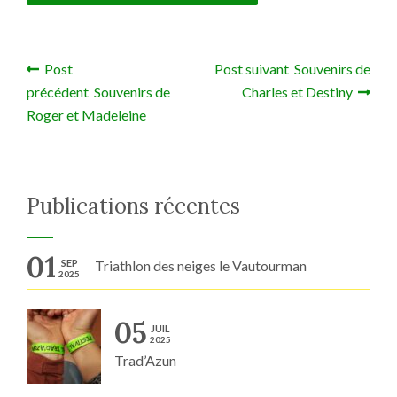
Post
Post suivant Souvenirs de
Navigation de l’article
précédent Souvenirs de
Charles et Destiny
Roger et Madeleine
Publications récentes
01
SEP
Triathlon des neiges le Vautourman
2025
05
JUIL
2025
Trad’Azun