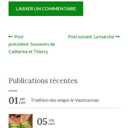
Post
Post suivant La marcha
Navigation de l’article
précédent Souvenirs de
Catherine et Thierry
Publications récentes
01
SEP
Triathlon des neiges le Vautourman
2025
05
JUIL
2025