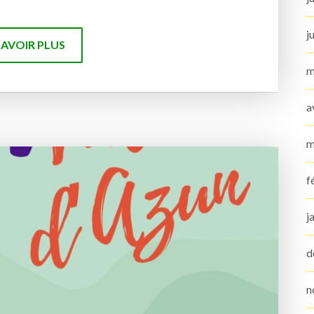
j
SAVOIR PLUS
m
a
m
f
j
d
n