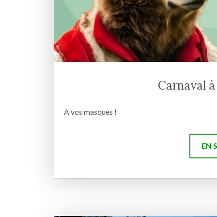
Carnaval 
A vos masques !
EN 