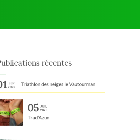
Publications récentes
01
SEP
Triathlon des neiges le Vautourman
2025
05
JUIL
2025
Trad’Azun