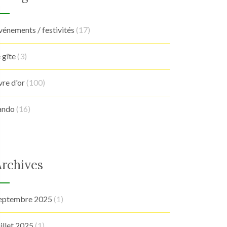
vénements / festivités
(17)
e gîte
(3)
ivre d'or
(100)
ando
(16)
Archives
eptembre 2025
(1)
uillet 2025
(1)