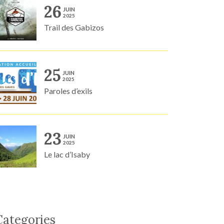
26
JUIN
2025
Trail des Gabizos
25
JUIN
2025
Paroles d’exils
23
JUIN
2025
Le lac d’Isaby
Categories