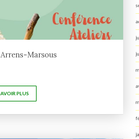
s
a
j
à Arrens-Marsous
j
m
a
SAVOIR PLUS
m
f
j