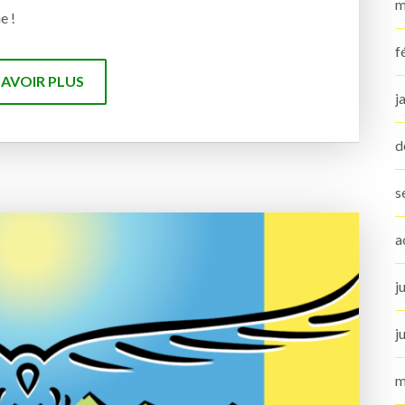
m
e !
f
SAVOIR PLUS
j
d
s
a
j
j
m