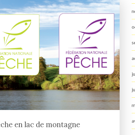
n
o
s
a
j
j
m
a
êche en lac de montagne