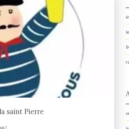
é
l
l
r
la saint Pierre
s
us !
j