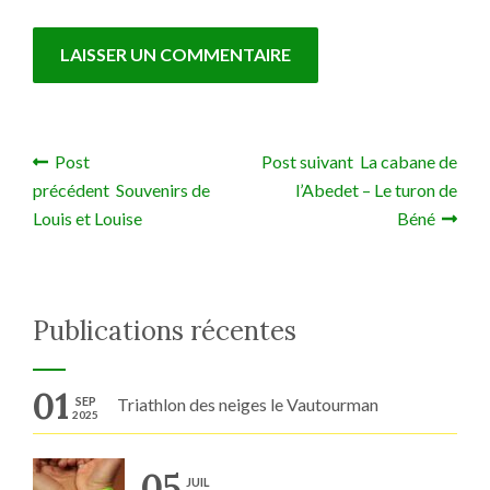
Post
Post suivant La cabane de
Navigation de l’article
précédent Souvenirs de
l’Abedet – Le turon de
Louis et Louise
Béné
Publications récentes
01
SEP
Triathlon des neiges le Vautourman
2025
05
JUIL