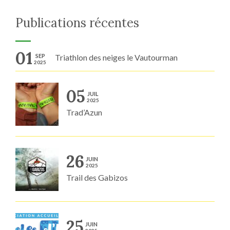
Publications récentes
01
SEP
Triathlon des neiges le Vautourman
2025
05
JUIL
2025
Trad’Azun
26
JUIN
2025
Trail des Gabizos
25
JUIN