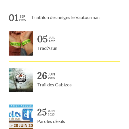
01
SEP
Triathlon des neiges le Vautourman
2025
05
JUIL
2025
Trad’Azun
26
JUIN
2025
Trail des Gabizos
25
JUIN
2025
Paroles d’exils