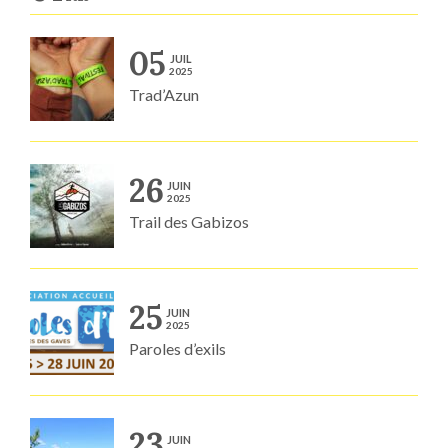
05
JUIL
2025
Trad’Azun
26
JUIN
2025
Trail des Gabizos
25
JUIN
2025
Paroles d’exils
23
JUIN