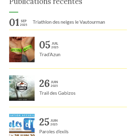
Publications récentes
01
SEP
Triathlon des neiges le Vautourman
2025
05
JUIL
2025
Trad’Azun
26
JUIN
2025
Trail des Gabizos
25
JUIN
2025
Paroles d’exils