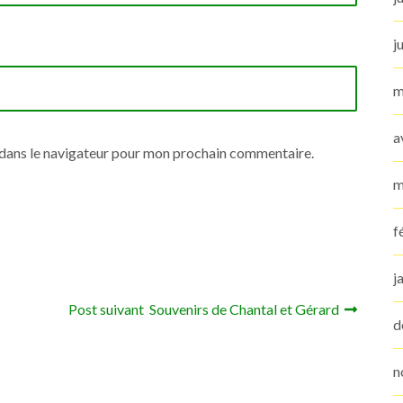
j
m
a
 dans le navigateur pour mon prochain commentaire.
m
f
j
Post suivant Souvenirs de Chantal et Gérard
d
n