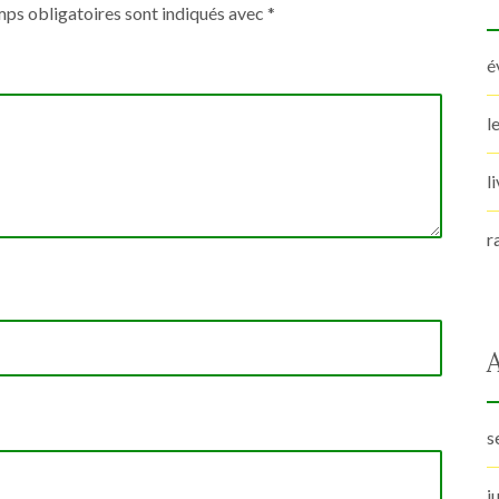
ps obligatoires sont indiqués avec
*
é
l
l
r
s
j