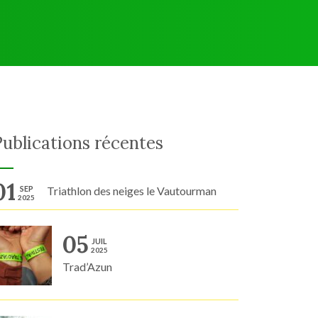
Publications récentes
01
SEP
Triathlon des neiges le Vautourman
2025
05
JUIL
2025
Trad’Azun