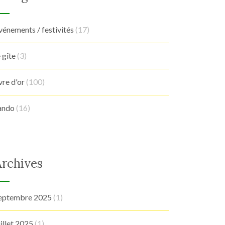
vénements / festivités
(17)
e gîte
(3)
ivre d'or
(100)
ando
(16)
Archives
eptembre 2025
(1)
uillet 2025
(1)