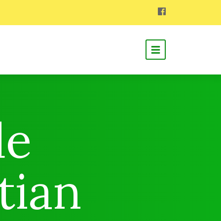
de
tian