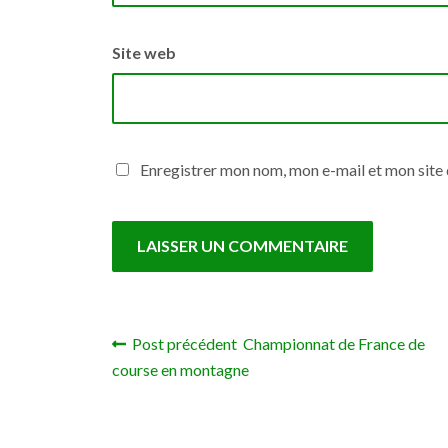
Site web
Enregistrer mon nom, mon e-mail et mon site
Post précédent Championnat de France de
Navigation de l’article
course en montagne