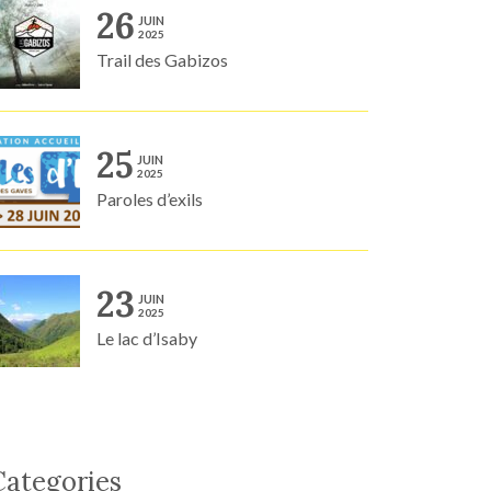
26
JUIN
2025
Trail des Gabizos
25
JUIN
2025
Paroles d’exils
23
JUIN
2025
Le lac d’Isaby
Categories