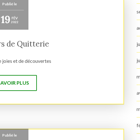
Publié le
s
19
FÉV
2022
a
s de Quitterie
j
j
de joies et de découvertes
m
SAVOIR PLUS
a
m
f
Publié le