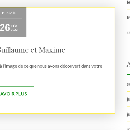
l
Publié le
l
26
FÉV
2022
r
Guillaume et Maxime
 à l’image de ce que nous avons découvert dans votre
s
SAVOIR PLUS
j
j
m