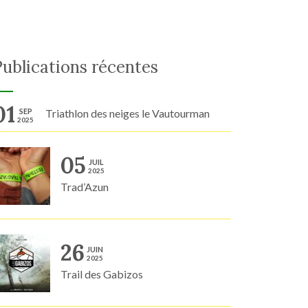
Publications récentes
01
SEP
Triathlon des neiges le Vautourman
2025
05
JUIL
2025
Trad’Azun
26
JUIN
2025
Trail des Gabizos