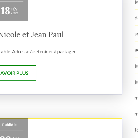
j
18
FÉV
2022
d
Nicole et Jean Paul
s
a
able. Adresse à retenir et à partager.
j
SAVOIR PLUS
j
m
m
Publié le
f