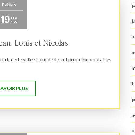
Publié le
j
19
FÉV
j
2022
m
ean-Louis et Nicolas
a
erte de cette vallée point de départ pour d’innombrables
m
f
SAVOIR PLUS
j
n
o