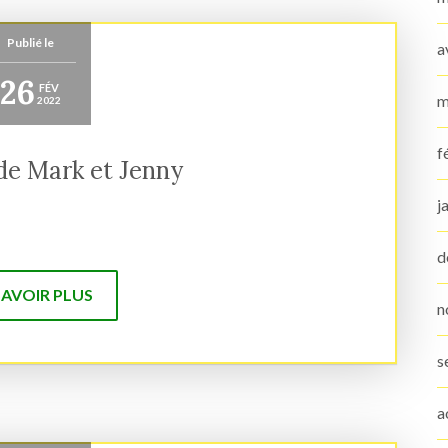
Publié le
a
26
FÉV
m
2022
f
de Mark et Jenny
j
d
SAVOIR PLUS
n
s
a