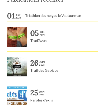
01
SEP
Triathlon des neiges le Vautourman
2025
05
JUIL
2025
Trad’Azun
26
JUIN
2025
Trail des Gabizos
25
JUIN
2025
Paroles d’exils