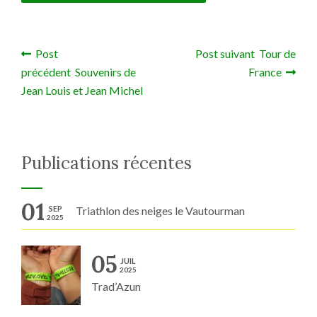
Post
Post suivant Tour de
Navigation de l’article
précédent Souvenirs de
France
Jean Louis et Jean Michel
Publications récentes
01
SEP
Triathlon des neiges le Vautourman
2025
05
JUIL
2025
Trad’Azun