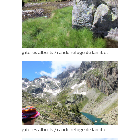
gite les alberts / rando refuge de larribet
gite les alberts / rando refuge de larribet