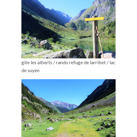
gite les alberts / rando refuge de larribet / lac
de suyen