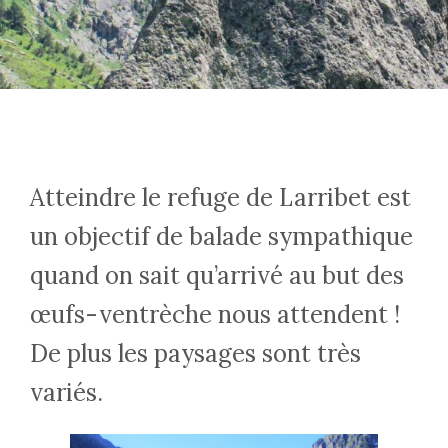
Atteindre le refuge de Larribet est
un objectif de balade sympathique
quand on sait qu’arrivé au but des
œufs-ventrèche nous attendent !
De plus les paysages sont très
variés.