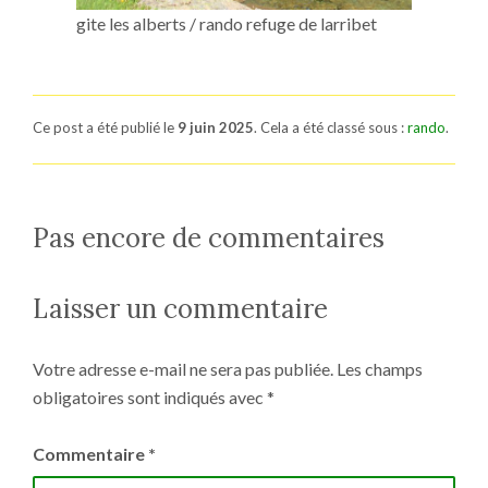
gite les alberts / rando refuge de larribet
Ce post a été publié le
9 juin 2025
. Cela a été classé sous :
rando
.
Pas encore de commentaires
Laisser un commentaire
Votre adresse e-mail ne sera pas publiée.
Les champs
obligatoires sont indiqués avec
*
Commentaire
*