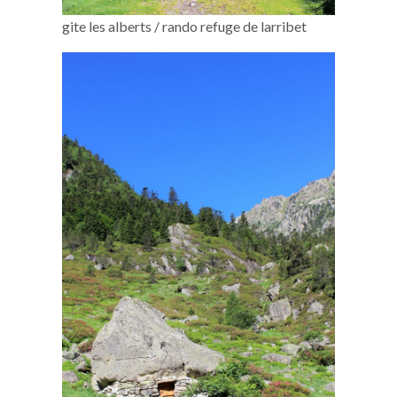
gite les alberts / rando refuge de larribet