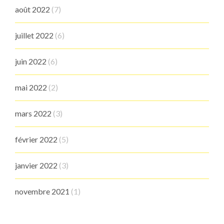
août 2022
(7)
juillet 2022
(6)
juin 2022
(6)
mai 2022
(2)
mars 2022
(3)
février 2022
(5)
janvier 2022
(3)
novembre 2021
(1)