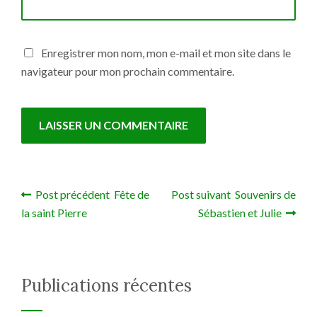
Enregistrer mon nom, mon e-mail et mon site dans le
navigateur pour mon prochain commentaire.
Post précédent Fête de
Post suivant Souvenirs de
Navigation de l’article
la saint Pierre
Sébastien et Julie
Publications récentes