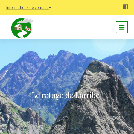
Informations de contact
Le refuge de Larribet