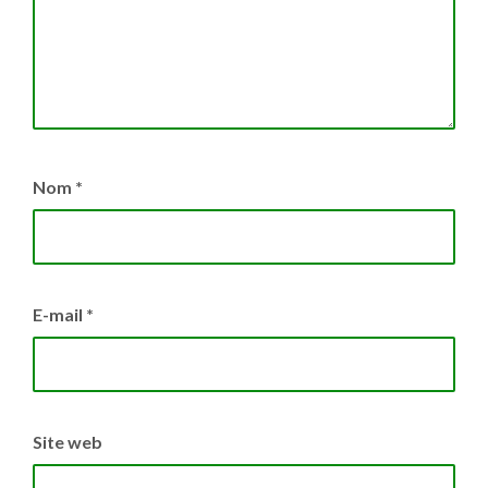
Nom
*
E-mail
*
Site web