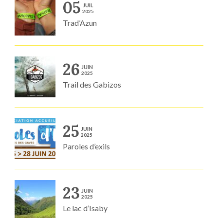
05
JUIL
2025
Trad’Azun
26
JUIN
2025
Trail des Gabizos
25
JUIN
2025
Paroles d’exils
23
JUIN
2025
Le lac d’Isaby