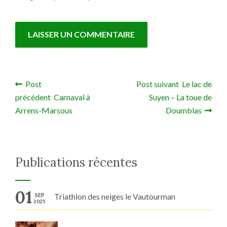
Post
Post suivant Le lac de
Navigation de l’article
précédent Carnaval à
Suyen – La toue de
Arrens-Marsous
Doumblas
Publications récentes
01
SEP
Triathlon des neiges le Vautourman
2025