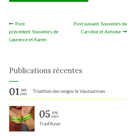
Post
Post suivant Souvenirs de
Navigation de l’article
précédent Souvenirs de
Caroline et Antoine
Laurence et Karen
Publications récentes
01
SEP
Triathlon des neiges le Vautourman
2025
05
JUIL
2025
Trad’Azun