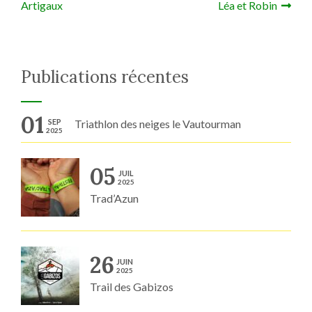
Artigaux
Léa et Robin
Publications récentes
01
SEP
Triathlon des neiges le Vautourman
2025
05
JUIL
2025
Trad’Azun
26
JUIN
2025
Trail des Gabizos