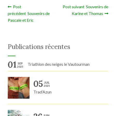
Post
Post suivant Souvenirs de
Navigation de l’article
précédent Souvenirs de
Karine et Thomas
Pascale et Eric
Publications récentes
01
SEP
Triathlon des neiges le Vautourman
2025
05
JUIL
2025
Trad’Azun
JUIN